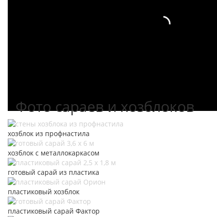
Toomax
Фото сараев и хозблоков
хозблок из профнастила
хозблок с металлокаркасом
готовый сарай из пластика
пластиковый хозблок
пластиковый сарай Фактор