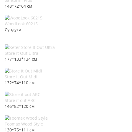
Santorini Plus
148*72*64 см
WoodLook 60215
Сундуки
Store It Out Ultra
177*133*134 см
Store It Out Midi
132*74*110 см
Store it out ARC
146*82*120 см
Toomax Wood Style
130*75*111 см