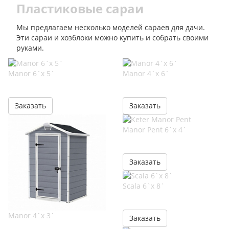
Пластиковые сараи
Мы предлагаем несколько моделей сараев для дачи.
Эти сараи и хозблоки можно купить и собрать своими
руками.
Manor 6`x 5`
Manor 4`x 6`
Заказать
Заказать
Manor Pent 6`x 4`
Заказать
Scala 6`x 8`
Manor 4`x 3`
Заказать