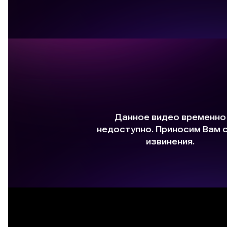
LIFETIME 15`x 8` DD - видеопрезентация
Монтаж