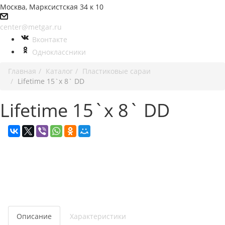
Москва, Марксистская 34 к 10
center@metgar.ru
Вконтакте
Одноклассники
Главная
Каталог
Пластиковые сараи
Lifetime 15`x 8` DD
Lifetime 15`x 8` DD
Описание
Характеристики