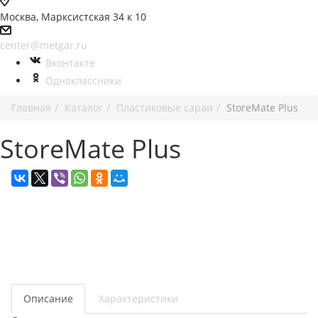
Москва, Марксистская 34 к 10
center@metgar.ru
Вконтакте
Одноклассники
Главная
Каталог
Пластиковые сараи
StoreMate Plus
StoreMate Plus
Описание
Характеристики