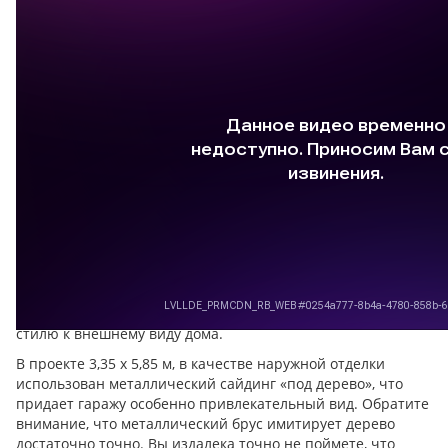
Когда есть выбор отделочных материалов – это хорошо.
Ваш гараж будет выглядеть не инородным телом, а
полноценным строением на участке. Особенно, если
подобрать материал таким образом, чтобы подходил по
стилю к внешнему виду дома.
В проекте 3,35 х 5,85 м, в качестве наружной отделки
использован металлический сайдинг «под дерево», что
придает гаражу особенно привлекательный вид. Обратите
внимание, что металлический брус имитирует дерево
достаточно точно. Вы издалека точно не поймете, что