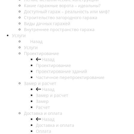
Какие гаражные ворота – идеальны?
Доступный гараж – реальность или миф?
Строительство загородного гаража
Виды дачных гаражей
Внутреннее пространство гаража
Услуги
Назад
Услуги
Проектирование
Назад
Проектирование
Проектирование зданий
Частичное перепроектирование
Замер и расчет
Назад
Замер и расчет
Замер
Расчет
Доставка и оплата
Назад
Доставка и оплата
Оплата