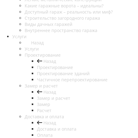
Какие гаражные ворота – идеальны?
Доступный гараж – реальность или миф?
Строительство загородного гаража
Виды дачных гаражей
Внутреннее пространство гаража
Услуги
Назад
Услуги
Проектирование
Назад
Проектирование
Проектирование зданий
Частичное перепроектирование
Замер и расчет
Назад
Замер и расчет
Замер
Расчет
Доставка и оплата
Назад
Доставка и оплата
Оплата