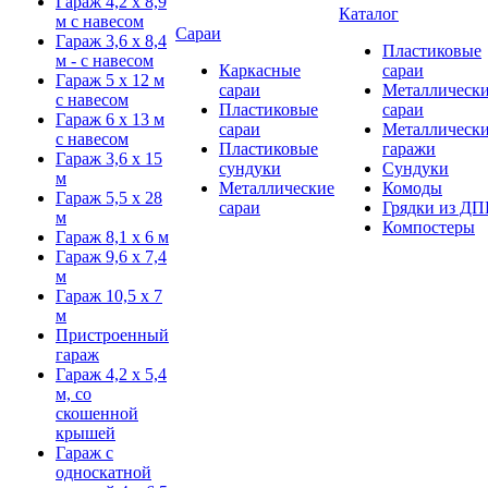
Гараж 4,2 х 8,9
Каталог
м с навесом
Сараи
Гараж 3,6 х 8,4
Пластиковые
м - с навесом
Каркасные
сараи
Гараж 5 х 12 м
сараи
Металлическ
с навесом
Пластиковые
сараи
Гараж 6 х 13 м
сараи
Металлическ
с навесом
Пластиковые
гаражи
Гараж 3,6 х 15
сундуки
Сундуки
м
Металлические
Комоды
Гараж 5,5 х 28
сараи
Грядки из ДП
м
Компостеры
Гараж 8,1 х 6 м
Гараж 9,6 х 7,4
м
Гараж 10,5 х 7
м
Пристроенный
гараж
Гараж 4,2 х 5,4
м, со
скошенной
крышей
Гараж с
односкатной