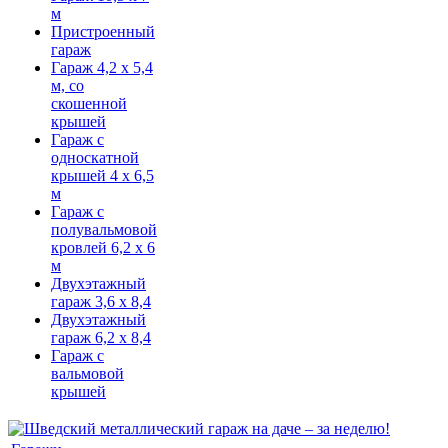
м
Пристроенный
гараж
Гараж 4,2 х 5,4
м, со
скошенной
крышей
Гараж с
односкатной
крышей 4 х 6,5
м
Гараж с
полувальмовой
кровлей 6,2 х 6
м
Двухэтажный
гараж 3,6 х 8,4
Двухэтажный
гараж 6,2 х 8,4
Гараж с
вальмовой
крышей