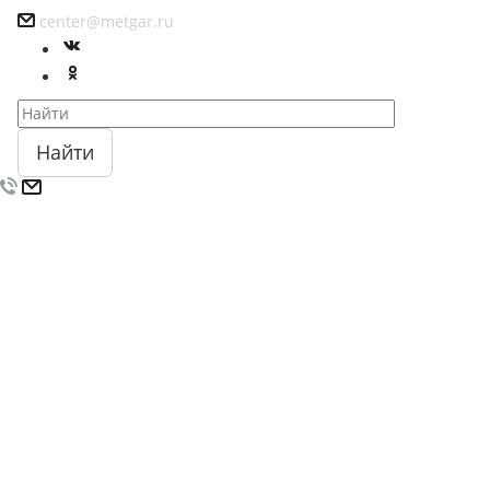
center@metgar.ru
Найти