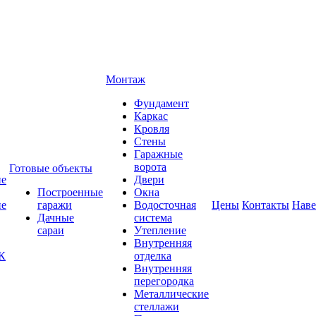
Монтаж
Фундамент
Каркас
Кровля
Стены
Гаражные
ворота
Готовые объекты
ие
Двери
Построенные
Окна
ие
гаражи
Водосточная
Цены
Контакты
Нав
Дачные
система
сараи
Утепление
Внутренняя
К
отделка
Внутренняя
перегородка
Металлические
стеллажи