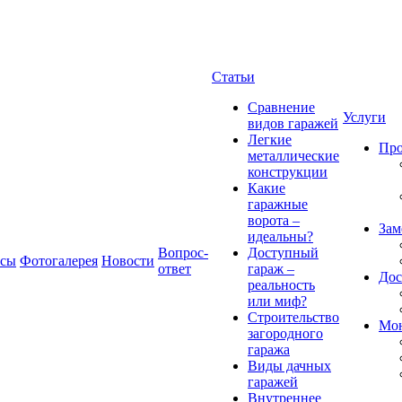
Статьи
Сравнение
Услуги
видов гаражей
Легкие
Про
металлические
конструкции
Какие
гаражные
ворота –
Зам
идеальны?
Вопрос-
Доступный
есы
Фотогалерея
Новости
ответ
гараж –
Дос
реальность
или миф?
Строительство
Мон
загородного
гаража
Виды дачных
гаражей
Внутреннее