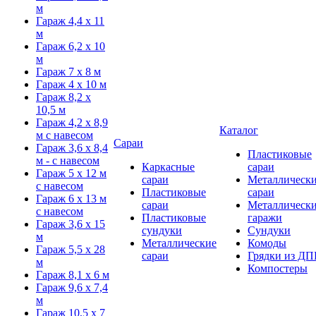
м
Гараж 4,4 х 11
м
Гараж 6,2 х 10
м
Гараж 7 х 8 м
Гараж 4 х 10 м
Гараж 8,2 х
10,5 м
Гараж 4,2 х 8,9
Каталог
м с навесом
Сараи
Гараж 3,6 х 8,4
Пластиковые
м - с навесом
Каркасные
сараи
Гараж 5 х 12 м
сараи
Металлическ
с навесом
Пластиковые
сараи
Гараж 6 х 13 м
сараи
Металлическ
с навесом
Пластиковые
гаражи
Гараж 3,6 х 15
сундуки
Сундуки
м
Металлические
Комоды
Гараж 5,5 х 28
сараи
Грядки из ДП
м
Компостеры
Гараж 8,1 х 6 м
Гараж 9,6 х 7,4
м
Гараж 10,5 х 7