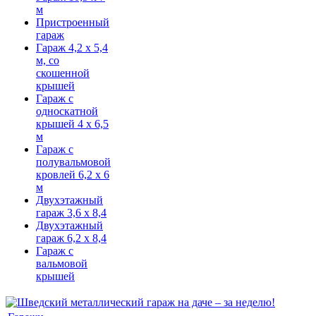
м
Пристроенный
гараж
Гараж 4,2 х 5,4
м, со
скошенной
крышей
Гараж с
односкатной
крышей 4 х 6,5
м
Гараж с
полувальмовой
кровлей 6,2 х 6
м
Двухэтажный
гараж 3,6 х 8,4
Двухэтажный
гараж 6,2 х 8,4
Гараж с
вальмовой
крышей