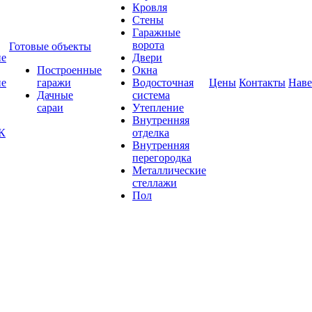
Кровля
Стены
Гаражные
ворота
Готовые объекты
ие
Двери
Построенные
Окна
ие
гаражи
Водосточная
Цены
Контакты
Нав
Дачные
система
сараи
Утепление
Внутренняя
К
отделка
Внутренняя
перегородка
Металлические
стеллажи
Пол