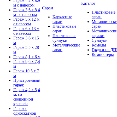
Гараж 4,2 х 8,9
Каталог
м с навесом
Сараи
Гараж 3,6 х 8,4
Пластиковые
м - с навесом
Каркасные
сараи
Гараж 5 х 12 м
сараи
Металлическ
с навесом
Пластиковые
сараи
Гараж 6 х 13 м
сараи
Металлическ
с навесом
Пластиковые
гаражи
Гараж 3,6 х 15
сундуки
Сундуки
м
Металлические
Комоды
Гараж 5,5 х 28
сараи
Грядки из ДП
м
Компостеры
Гараж 8,1 х 6 м
Гараж 9,6 х 7,4
м
Гараж 10,5 х 7
м
Пристроенный
гараж
Гараж 4,2 х 5,4
м, со
скошенной
крышей
Гараж с
односкатной