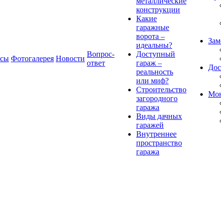
металлические
конструкции
Какие
гаражные
ворота –
Зам
идеальны?
Вопрос-
Доступный
есы
Фотогалерея
Новости
ответ
гараж –
Дос
реальность
или миф?
Строительство
Мон
загородного
гаража
Виды дачных
гаражей
Внутреннее
пространство
гаража