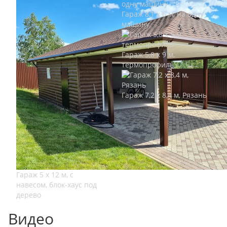
Гараж 8,1 х 6 м, на одну
машину
Гараж 5,8 х 9 м,
термопрофиль
Гараж 7,2 х 8,4 м, Рязань
Гараж 5 х 12 м, с
навесом, блок-хаус под
дерево
Видео