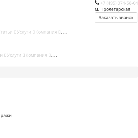
+7 (495) 374-58-04
м. Пролетарская
Заказать звонок
Статьи
Услуги
Компания
ьи
Услуги
Компания
аражи
т