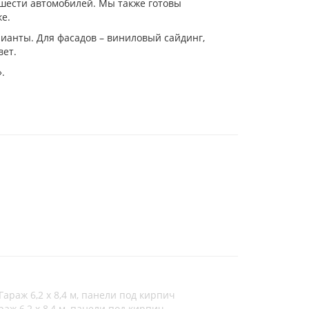
е шести автомобилей. Мы также готовы
е.
ианты. Для фасадов – виниловый сайдинг,
вет.
.
раж 6,2 х 8,4 м, панели под кирпич