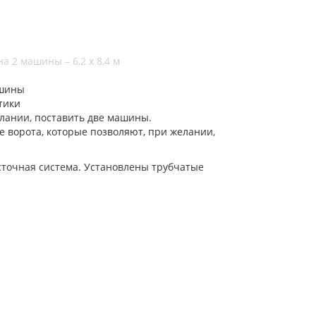
а 2 машины – 6,2 х 8,4 м
ашины
тики
елании, поставить две машины.
е ворота, которые позволяют, при желании,
сточная система. Установлены трубчатые