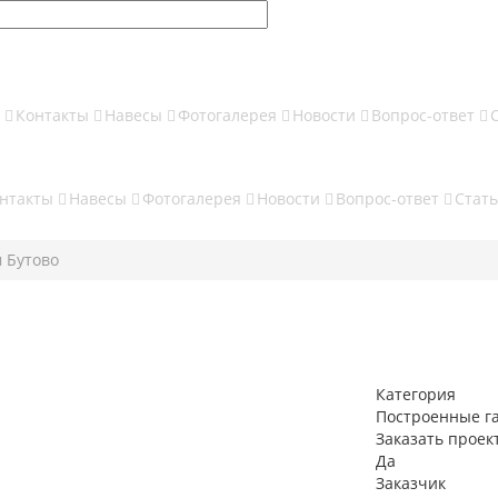
ы
Контакты
Навесы
Фотогалерея
Новости
Вопрос-ответ
нтакты
Навесы
Фотогалерея
Новости
Вопрос-ответ
Стат
м Бутово
Категория
Построенные г
Заказать проек
Да
Заказчик