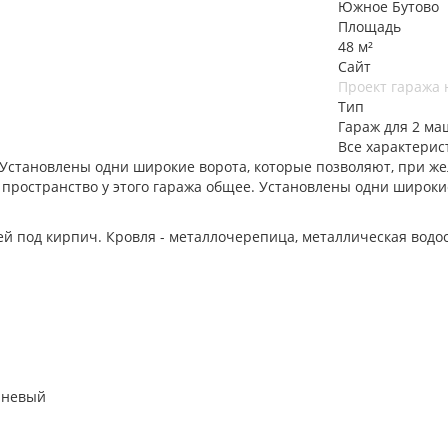
Южное Бутово
Площадь
48 м²
Сайт
Проект гаража н
Тип
Гараж для 2 м
Все характерис
 Установлены одни широкие ворота, которые позволяют, при ж
е пространство у этого гаража общее. Установлены одни широки
й под кирпич. Кровля - металлочерепица, металлическая водо
чневый