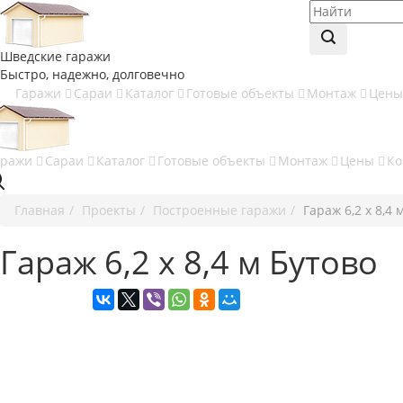
Шведские гаражи
Быстро, надежно, долговечно
Гаражи
Сараи
Каталог
Готовые объекты
Монтаж
Цен
аражи
Сараи
Каталог
Готовые объекты
Монтаж
Цены
Ко
Главная
Проекты
Построенные гаражи
Гараж 6,2 х 8,4 
Гараж 6,2 х 8,4 м Бутово