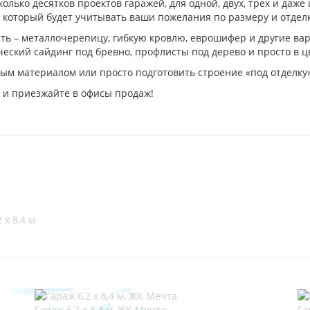
олько десятков проектов гаражей, для одной, двух, трех и даж
, который будет учитывать ваши пожелания по размеру и отделк
ть – металлочерепицу, гибкую кровлю, еврошифер и другие вар
еский сайдинг под бревно, профлисты под дерево и просто в ц
ым материалом или просто подготовить строение «под отделку»
 и приезжайте в офисы продаж!
 х 8,4 м
Гараж 6,2 х 8,4 м, ЖК Мечта
Га