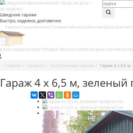
Шведские гаражи
Быстро, надежно, долговечно
Гаражи
Сараи
Каталог
Готовые объекты
Монтаж
Цены
Контакт
аражи
Сараи
Каталог
Готовые объекты
Монтаж
Цены
Контакты
На
Главная
Проекты
Построенные гаражи
Гараж 4 х 6,5 м
Гараж 4 х 6,5 м, зеленый