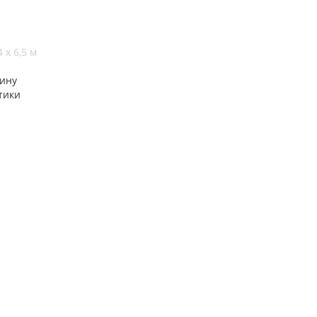
 х 6,5 м
ину
тики