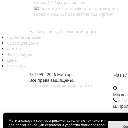
Гараж 4 х 7 м профнастил
Гараж 4 х 6,5 м, профнастил под кирпич
Назад к списку
Следующий проект
Проекты гаражей
Сараи для дачи
Монтаж
Фотогалерея
Цены
Контакты
© 1999 - 2026 Метгар
Наши 
Все права защищены.
Политика конфиденциальности
Москва,
+7 (4
м. Про
cent
Мы используем cookies и рекомендательные технологии
для персонализации сервисов и удобства пользователей.
Хо