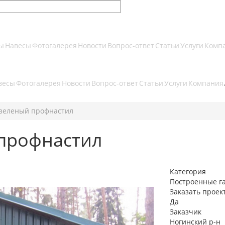
ы
Навесы
Фотогалерея
Новости
Вопрос-ответ
Статьи
Услуги
Комп
весы
Фотогалерея
Новости
Вопрос-ответ
Статьи
Услуги
Компания
, зеленый профнастил
 профнастил
Категория
Построенные г
Заказать проек
Да
Заказчик
Ногинский р-н