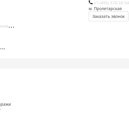
+7 (495) 374-58-04
м. Пролетарская
Заказать звонок
ания
аражи
т