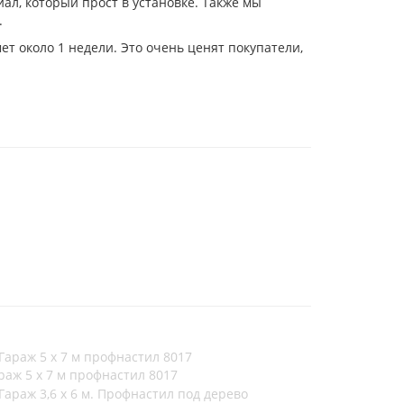
ал, который прост в установке. Также мы
.
т около 1 недели. Это очень ценят покупатели,
раж 5 х 7 м профнастил 8017