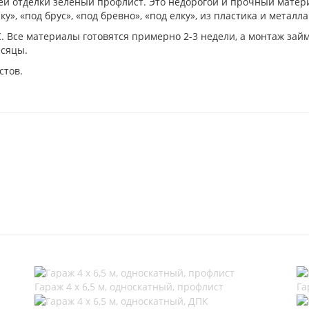
й отделки зеленый профлист. Это недорогой и прочный матери
», «под брус», «под бревно», «под елку», из пластика и металла
 Все материалы готовятся примерно 2-3 недели, а монтаж займе
есяцы.
стов.
Гараж 4 х 6,5 м, односкатный, профлист
Га