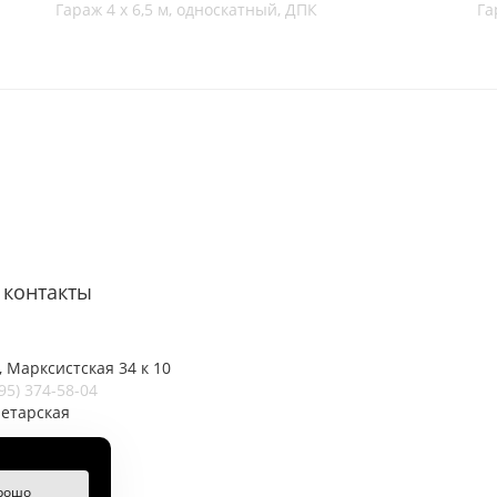
Гараж 4 х 6,5 м, односкатный, ДПК
Га
контакты
 Марксистская 34 к 10
95) 374-58-04
летарская
er@metgar.ru
рошо