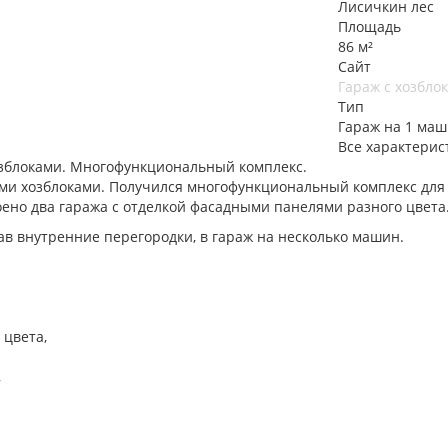
Лисичкин лес
Площадь
86 м²
Сайт
Гараж с хозбло
Тип
Гараж на 1 маш
Все характерис
озблоками. Многофункциональный комплекс.
и хозблоками. Получился многофункциональный комплекс для бо
оено два гаража с отделкой фасадными панелями разного цвета
ав внутренние перегородки, в гараж на несколько машин.
 цвета,
,