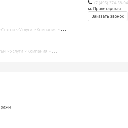
+7 (495) 374-58-04
м. Пролетарская
Заказать звонок
Статьи
Услуги
Компания
тьи
Услуги
Компания
аражи
т