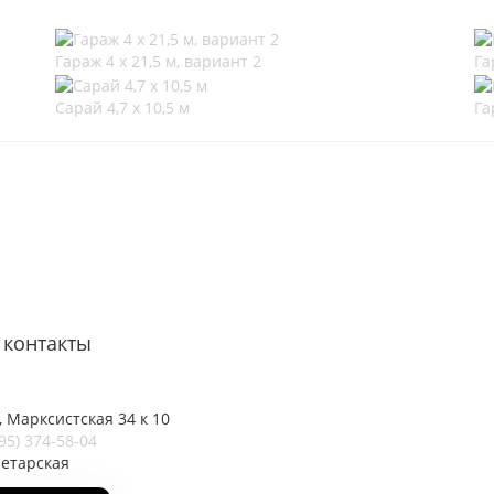
Гараж 4 х 21,5 м, вариант 2
Га
Сарай 4,7 х 10,5 м
Га
контакты
 Марксистская 34 к 10
95) 374-58-04
летарская