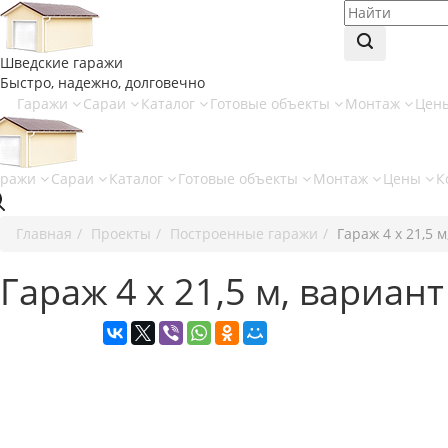
Шведские гаражи
Быстро, надежно, долговечно
Гаражи
Сараи
Каталог
Готовые объекты
Монтаж
Цен
аражи
Сараи
Каталог
Готовые объекты
Монтаж
Цены
К
Главная
Проекты
Построенные гаражи
Гараж 4 х 21,5 м
Гараж 4 х 21,5 м, вариант