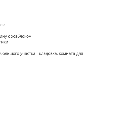
ком
ину с хозблоком
тики
льшого участка - кладовка, комната для
.