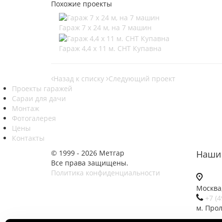
Похожие проекты
Гараж 7 х 24 м, на 7 машин
Гараж 4,4 х 11 м. СНТ Купавна
Назад к списку
Следующий проект
Проекты гаражей
Сараи для дачи
Монтаж
Фотогалерея
Цены
Контакты
© 1999 - 2026 Метгар
Наши 
Все права защищены.
Политика конфиденциальности
Москва,
+7 (4
м. Про