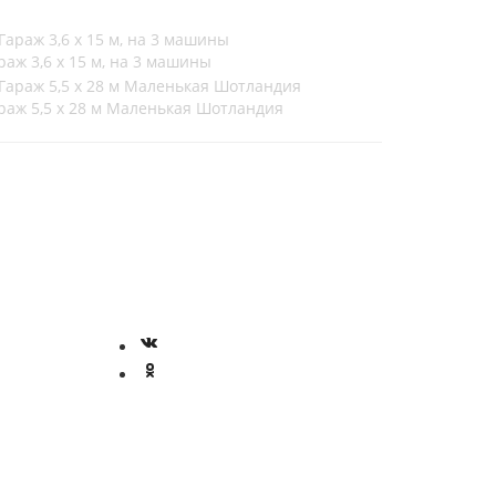
раж 3,6 х 15 м, на 3 машины
раж 5,5 х 28 м Маленькая Шотландия