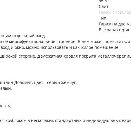
96 м²
Сайт
Гараж с хозбло
Тип
Гараж на две м
Все характерис
еющим отдельный вход.
ольшое многофункциональное строение. В нем может поместиться
ход и окно, можно использовать и как жилое помещение.
 широкой стороне. Двухскатная кровля покрыта металлочерепиц
дштайн Доломит, цвет - серый жемчуг,
белый,
истем,
 с хозблоком в нескольких стандартных и индивидуальных вар