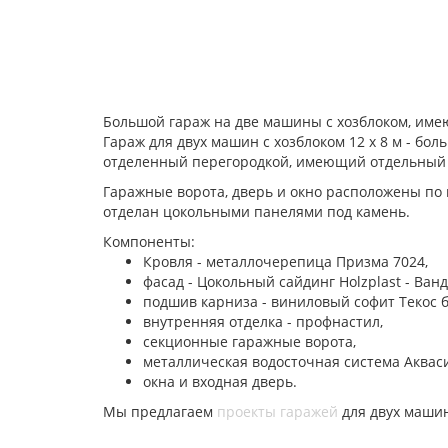
Большой гараж на две машины с хозблоком, им
Гараж для двух машин с хозблоком 12 х 8 м - б
отделенный перегородкой, имеющий отдельный в
Гаражные ворота, дверь и окно расположены по
отделан цокольными панелями под камень.
Компоненты:
Кровля - металлочерепица Призма 7024,
фасад - Цокольный сайдинг Holzplast - Ван
подшив карниза - виниловый софит Текос 
внутренняя отделка - профнастил,
секционные гаражные ворота,
металлическая водосточная система Аквас
окна и входная дверь.
Мы предлагаем
проекты гаражей
для двух машин