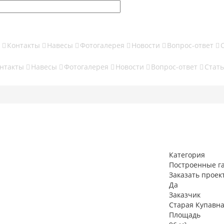
ы
Контакты
Навесы
Фотогалерея
Новости
Вопрос-ответ
нтакты
Навесы
Фотогалерея
Новости
Вопрос-ответ
Стат
Категория
Построенные г
Заказать проек
Да
Заказчик
Старая Купавн
Площадь