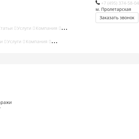
+7 (495) 374-58-04
м. Пролетарская
Заказать звонок
Статьи
Услуги
Компания
ьи
Услуги
Компания
аражи
т
а