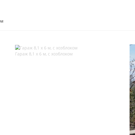
ом
Гараж 8,1 х 6 м, с хозблоком