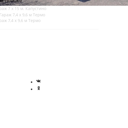
раж 7 х 15 м. Капустино
раж 7,4 х 9,6 м Термо