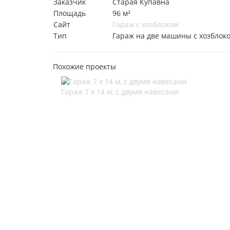
Заказчик
Старая Купавна
Площадь
96 м²
Сайт
Гараж с хозблоком
Тип
Гараж на две машины с хозблок
Похожие проекты
Гараж 7 х 14 м, с двумя навесами