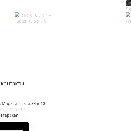
Га
Гараж 10,5 х 7 м
Га
контакты
 Марксистская 34 к 10
95) 374-58-04
летарская
er@metgar.ru