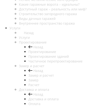
Какие гаражные ворота – идеальны?
Доступный гараж – реальность или миф?
Строительство загородного гаража
Виды дачных гаражей
Внутреннее пространство гаража
Услуги
Назад
Услуги
Проектирование
Назад
Проектирование
Проектирование зданий
Частичное перепроектирование
Замер и расчет
Назад
Замер и расчет
Замер
Расчет
Доставка и оплата
Назад
Доставка и оплата
Оплата