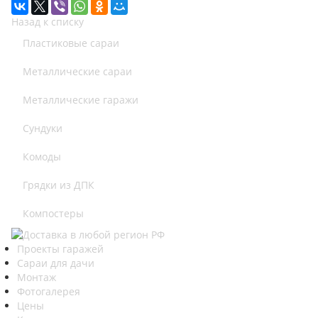
Назад к списку
Пластиковые сараи
Металлические сараи
Металлические гаражи
Сундуки
Комоды
Грядки из ДПК
Компостеры
Проекты гаражей
Сараи для дачи
Монтаж
Фотогалерея
Цены