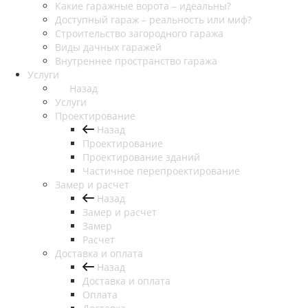
Какие гаражные ворота – идеальны?
Доступный гараж – реальность или миф?
Строительство загородного гаража
Виды дачных гаражей
Внутреннее пространство гаража
Услуги
Назад
Услуги
Проектирование
Назад
Проектирование
Проектирование зданий
Частичное перепроектирование
Замер и расчет
Назад
Замер и расчет
Замер
Расчет
Доставка и оплата
Назад
Доставка и оплата
Оплата