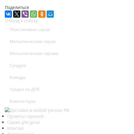
Поделиться
Назад к списку
Пластиковые сараи
Металлические сараи
Металлические гаражи
Сундуки
Комоды
Грядки из ДПК
Компостеры
Проекты гаражей
Сараи для дачи
Монтаж